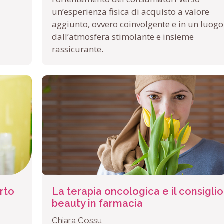
un’esperienza fisica di acquisto a valore
aggiunto, ovvero coinvolgente e in un luogo
dall’atmosfera stimolante e insieme
rassicurante.
rto
La terapia oncologica e il consiglio
beauty in farmacia
Chiara Cossu