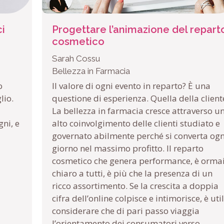
ci
Progettare l’animazione del repart
cosmetico
Sarah Cossu
Bellezza in Farmacia
o
Il valore di ogni evento in reparto? È una
lio.
questione di esperienza. Quella della client
La bellezza in farmacia cresce attraverso u
ni, e
alto coinvolgimento delle clienti studiato e
governato abilmente perché si converta ogn
giorno nel massimo profitto. Il reparto
cosmetico che genera performance, è orma
chiaro a tutti, è più che la presenza di un
ricco assortimento. Se la crescita a doppia
cifra dell’online colpisce e intimorisce, è uti
considerare che di pari passo viaggia
l’orientamento dei consumatori verso