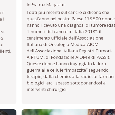
InPharma Magazine
I dati più recenti sul cancro ci dicono che
 e,
quest’anno nel nostro Paese 178.500 donne
 il
hanno ricevuto una diagnosi di tumore (dat
“I numeri del cancro in Italia 2018”, il
ere
censimento ufficiale dell’Associazione
no
Italiana di Oncologia Medica-AIOM,
ui
dell’Associazione Italiana Registri Tumori-
ienti.
AIRTUM, di Fondazione AIOM e di PASSI).
Queste donne hanno ingaggiato la loro
guerra alle cellule “impazzite” seguendo
terapie, dalla chemio, alla radio, ai farmaci
biologici, etc., spesso sottoponendosi a
interventi chirurgici.