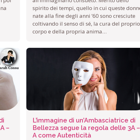
n poi
all’immaginario consueto. Merito dello
una
spirito dei tempi, quello in cui queste donn
nate alla fine degli anni ’60 sono cresciute
coltivando il senso di sé, la cura del proprio
corpo e della propria anima…
di
L’immagine di un’Ambasciatrice di
 A –
Bellezza segue la regola delle 3A –
A come Autenticità