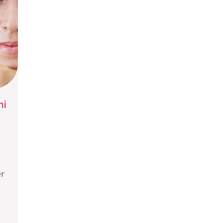
ni
er
o