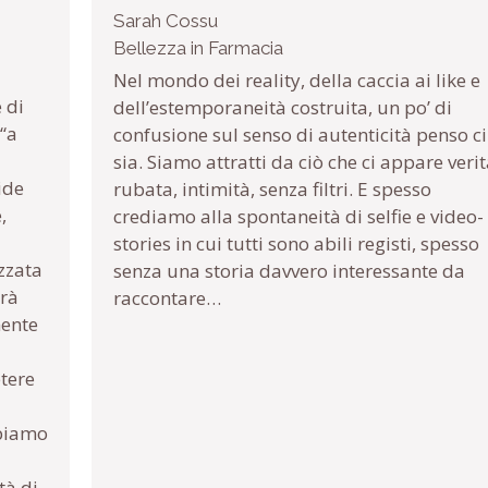
Sarah Cossu
Bellezza in Farmacia
Nel mondo dei reality, della caccia ai like e
 di
dell’estemporaneità costruita, un po’ di
“a
confusione sul senso di autenticità penso ci
sia. Siamo attratti da ciò che ci appare veri
ide
rubata, intimità, senza filtri. E spesso
,
crediamo alla spontaneità di selfie e video-
stories in cui tutti sono abili registi, spesso
izzata
senza una storia davvero interessante da
arà
raccontare…
mente
tere
bbiamo
tà di