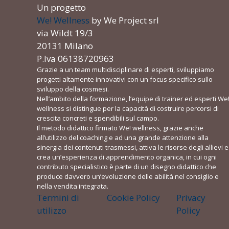
Un progetto
We! Wellness
by We Project srl
via Wildt 19/3
20131 Milano
P.Iva 06138720963
Grazie a un team multidisciplinare di esperti, sviluppiamo
progetti altamente innovativi con un focus specifico sullo
sviluppo della cosmesi.
Nell’ambito della formazione, l’equipe di trainer ed esperti We
wellness si distingue per la capacità di costruire percorsi di
crescita concreti e spendibili sul campo.
Il metodo didattico firmato We! wellness, grazie anche
all’utilizzo del coaching e ad una grande attenzione alla
sinergia dei contenuti trasmessi, attiva le risorse degli allievi e
crea un’esperienza di apprendimento organica, in cui ogni
contributo specialistico è parte di un disegno didattico che
produce davvero un’evoluzione delle abilità nel consiglio e
nella vendita integrata.
Termini di
Cookie Policy
Privacy
utilizzo
Policy