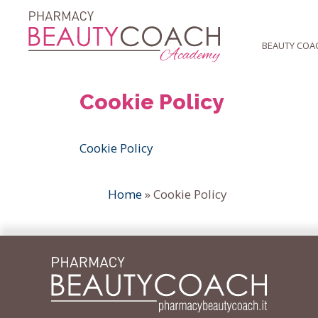
al
contenuto
BEAUTY COA
Cookie Policy
Cookie Policy
Home
»
Cookie Policy