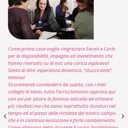
Come prima cosa voglio ringraziare Sarah e Carlo
Ho 
per la disponibilità, impegno ed investimento che
scr
hanno riversato su di noi; una carica esplosiva!
del
e
Sento di dire: esperienza dinamica, “stuzzicante”,
Con
intensa!
ban
Sicuramente condividerò da subito, con i miei
mi 
lare
colleghi di team, tutto l’arricchimento appreso qui
pre
con voi per alzare la famosa asticella ed ottenere
pro
più risultati ma che siano soprattutto duraturi nel
tempo ed al passo delle richieste del nostro campo
All
che è in continua evoluzione e forte cambiamento.
mag
Come abbiamo detto durante il corso: ho/abbiamo
que