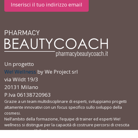
Inserisci il tuo indirizzo email
Un progetto
We! Wellness
by We Project srl
via Wildt 19/3
20131 Milano
P.Iva 06138720963
Grazie a un team multidisciplinare di esperti, sviluppiamo progetti
altamente innovativi con un focus specifico sullo sviluppo della
cosmesi.
Nell’ambito della formazione, l’equipe di trainer ed esperti We!
wellness si distingue per la capacità di costruire percorsi di crescita
concreti e spendibili sul campo.
Il metodo didattico firmato We! wellness, grazie anche all’utilizzo del