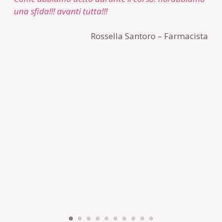
una sfida!!! avanti tutta!!!
stu
sco
Rossella Santoro – Farmacista
mio
Que
sti
imm
e g
Sen
est
qua
Spe
l’es