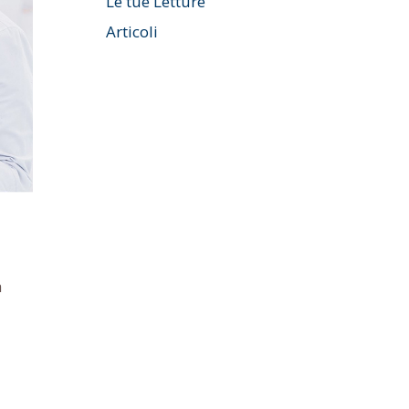
Le tue Letture
Articoli
a