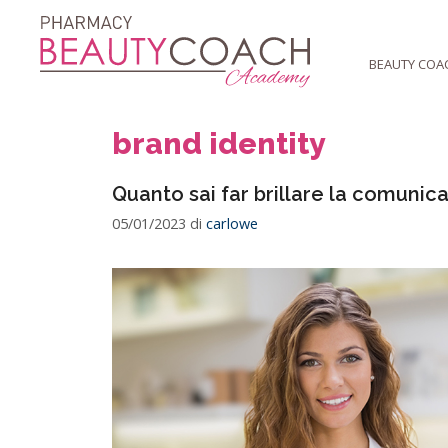
al
contenuto
BEAUTY COA
brand identity
Quanto sai far brillare la comuni
05/01/2023
di
carlowe