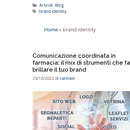
Categorie
Articoli
,
Blog
Tag
brand identity
Home
»
brand identity
Comunicazione coordinata in
farmacia: il mix di strumenti che f
brillare il tuo brand
25/10/2022
di
carlowe