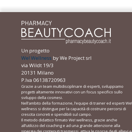
Un progetto
We! Wellness
by We Project srl
via Wildt 19/3
20131 Milano
P.Iva 06138720963
Grazie a un team multidisciplinare di esperti, sviluppiamo
progetti altamente innovativi con un focus specifico sullo
sviluppo della cosmesi.
Nell’ambito della formazione, l’equipe di trainer ed esperti We
wellness si distingue per la capacità di costruire percorsi di
crescita concreti e spendibili sul campo.
Il metodo didattico firmato We! wellness, grazie anche
all’utilizzo del coaching e ad una grande attenzione alla
sinergia dei contenuti trasmessi, attiva le risorse degli allievi e