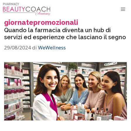
Vai
M
al
contenuto
giornatepromozionali
Quando la farmacia diventa un hub di
servizi ed esperienze che lasciano il segno
29/08/2024
di
WeWellness