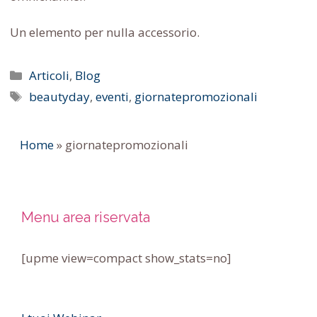
Un elemento per nulla accessorio.
Categorie
Articoli
,
Blog
Tag
beautyday
,
eventi
,
giornatepromozionali
Home
»
giornatepromozionali
Menu area riservata
[upme view=compact show_stats=no]