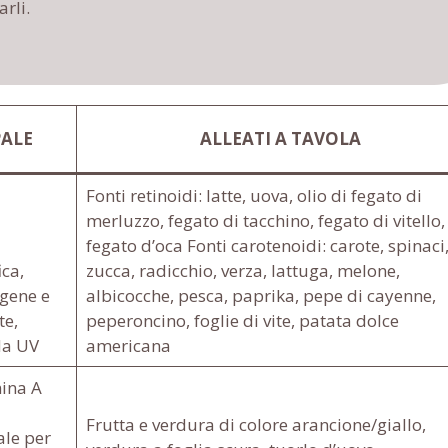
rli.
PALE
ALLEATI A TAVOLA
Fonti retinoidi: latte, uova, olio di fegato di
merluzzo, fegato di tacchino, fegato di vitello,
fegato d’oca Fonti carotenoidi: carote, spinaci
ca,
zucca, radicchio, verza, lattuga, melone,
agene e
albicocche, pesca, paprika, pepe di cayenne,
te,
peperoncino, foglie di vite, patata dolce
da UV
americana
mina A
Frutta e verdura di colore arancione/giallo,
ale per