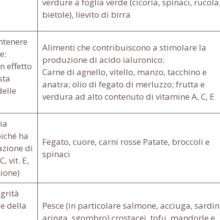
verdure a foglia verde (cicoria, spinaci, rucola
bietole), lievito di birra
ntenere
Alimenti che contribuiscono a stimolare la
e:
produzione di acido ialuronico:
n effetto
Carne di agnello, vitello, manzo, tacchino e
sta
anatra; olio di fegato di merluzzo; frutta e
delle
verdura ad alto contenuto di vitamine A, C, E
ia
oiché ha
Fegato, cuore, carni rosse Patate, broccoli e
azione di
spinaci
, vit. E,
ione)
grità
e della
Pesce (in particolare salmone, acciuga, sardin
aringa, sgombro) crostacei, tofu, mandorle e