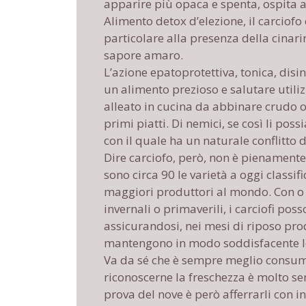
apparire più opaca e spenta, ospita a
Alimento detox d’elezione, il carciofo
particolare alla presenza della cinarin
sapore amaro.
L’azione epatoprotettiva, tonica, disi
un alimento prezioso e salutare utiliz
alleato in cucina da abbinare crudo o 
primi piatti. Di nemici, se così li pos
con il quale ha un naturale conflitto d
Dire carciofo, però, non è pienamente
sono circa 90 le varietà a oggi classific
maggiori produttori al mondo. Con o s
invernali o primaverili, i carciofi pos
assicurandosi, nei mesi di riposo prod
mantengono in modo soddisfacente le
Va da sé che è sempre meglio consuma
riconoscerne la freschezza è molto se
prova del nove è però afferrarli con i