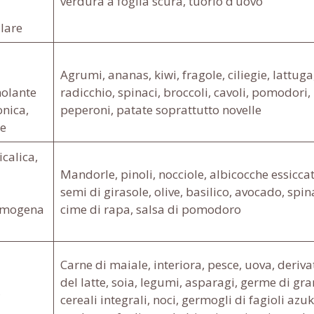
verdura a foglia scura, tuorlo d’uovo
lare
Agrumi, ananas, kiwi, fragole, ciliegie, lattuga
molante
radicchio, spinaci, broccoli, cavoli, pomodori,
onica,
peperoni, patate soprattutto novelle
he
calica,
Mandorle, pinoli, nocciole, albicocche essiccat
semi di girasole, olive, basilico, avocado, spin
ilmogena
cime di rapa, salsa di pomodoro
Carne di maiale, interiora, pesce, uova, deriva
del latte, soia, legumi, asparagi, germe di gra
,
cereali integrali, noci, germogli di fagioli azuk