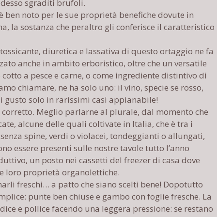
desso sgraditi brufoli.
 è ben noto per le sue proprietà benefiche dovute in
a, la sostanza che peraltro gli conferisce il caratteristico
ntossicante, diuretica e lassativa di questo ortaggio ne fa
zato anche in ambito erboristico, oltre che un versatile
cotto a pesce e carne, o come ingrediente distintivo di
siamo chiamare, ne ha solo uno: il vino, specie se rosso,
i gusto solo in rarissimi casi appianabile!
 corretto. Meglio parlarne al plurale, dal momento che
ate, alcune delle quali coltivate in Italia, che è tra i
enza spine, verdi o violacei, tondeggianti o allungati,
sono essere presenti sulle nostre tavole tutto l’anno
uttivo, un posto nei cassetti del freezer di casa dove
 loro proprietà organolettiche.
rli freschi… a patto che siano scelti bene! Dopotutto
mplice: punte ben chiuse e gambo con foglie fresche. La
ndice e pollice facendo una leggera pressione: se restano