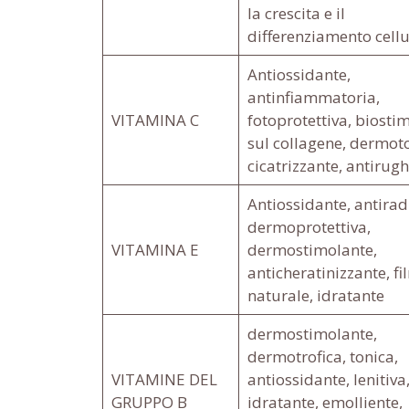
la crescita e il
differenziamento cellu
Antiossidante,
antinfiammatoria,
VITAMINA C
fotoprotettiva, biosti
sul collagene, dermot
cicatrizzante, antirug
Antiossidante, antiradi
dermoprotettiva,
VITAMINA E
dermostimolante,
anticheratinizzante, f
naturale, idratante
dermostimolante,
dermotrofica, tonica,
VITAMINE DEL
antiossidante, lenitiva
GRUPPO B
idratante, emolliente,