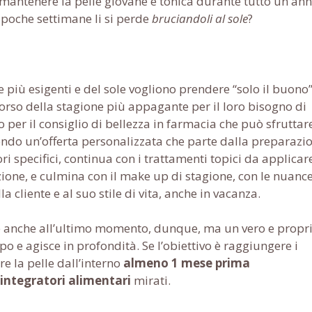
 mantenere la pelle giovane e tonica durante tutto un an
in poche settimane li si perde
bruciandoli al sole
?
 più esigenti e del sole vogliono prendere “solo il buono”
corso della stagione più appagante per il loro bisogno di
per il consiglio di bellezza in farmacia che può sfruttar
endo un’offerta personalizzata che parte dalla preparazi
ori specifici, continua con i trattamenti topici da applicar
zione, e culmina con il make up di stagione, con le nuance
a cliente e al suo stile di vita, anche in vacanza.
 anche all’ultimo momento, dunque, ma un vero e propr
po e agisce in profondità. Se l’obiettivo è raggiungere i
are la pelle dall’interno
almeno 1 mese prima
integratori alimentari
mirati.