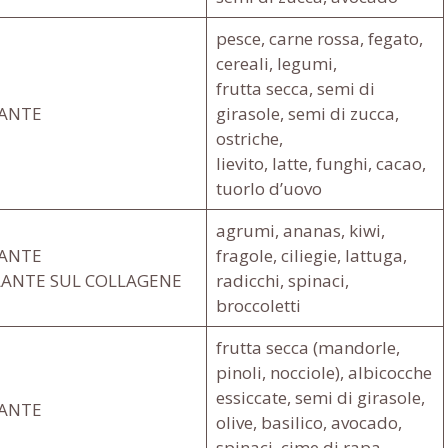
pesce, carne rossa, fegato,
cereali, legumi,
frutta secca, semi di
DANTE
girasole, semi di zucca,
ostriche,
lievito, latte, funghi, cacao,
tuorlo d’uovo
agrumi, ananas, kiwi,
DANTE
fragole, ciliegie, lattuga,
ANTE SUL COLLAGENE
radicchi, spinaci,
broccoletti
frutta secca (mandorle,
pinoli, nocciole), albicocche
essiccate, semi di girasole,
DANTE
olive, basilico, avocado,
spinaci, cime di rapa,