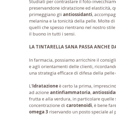
Studiati per contrastare il foto-invecchi
preservandone idratazione ed elasticità, q
primeggiano gli
antiossidanti
, accompagn
melanina e la tonicità della pelle. Molte d
quelli che spesso rientrano nel nostro sti
il buono in tutti i sensi.
LA TINTARELLA SANA PASSA ANCHE D
In farmacia, possiamo arricchire il consigli
e agli orientamenti delle clienti, ricordan
una strategia efficace di difesa della pell
L’
Idratazione
è certo la prima, imprescind
ad azione
antinfiammatoria
,
antiossid
frutta e alla verdura, in particolare quelle 
concentrazione di
carotenoidi
, è bene far
omega 3
riservando un posto speciale al p