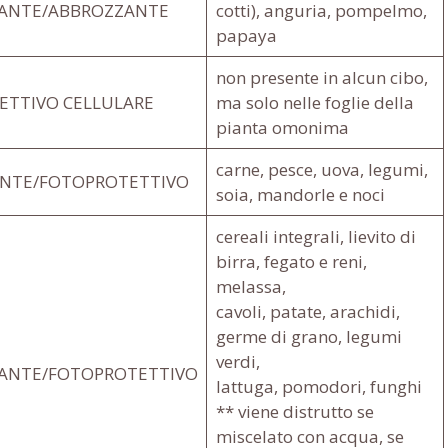
DANTE/ABBROZZANTE
cotti), anguria, pompelmo,
papaya
non presente in alcun cibo,
ETTIVO CELLULARE
ma solo nelle foglie della
pianta omonima
carne, pesce, uova, legumi,
NTE/FOTOPROTETTIVO
soia, mandorle e noci
cereali integrali, lievito di
birra, fegato e reni,
melassa,
cavoli, patate, arachidi,
germe di grano, legumi
verdi,
DANTE/FOTOPROTETTIVO
lattuga, pomodori, funghi
** viene distrutto se
miscelato con acqua, se