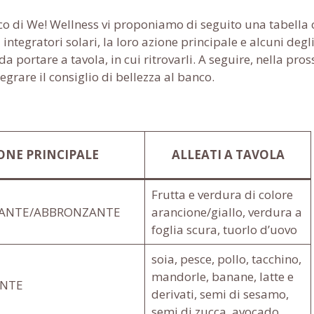
fico di We! Wellness vi proponiamo di seguito una tabella 
i integratori solari, la loro azione principale e alcuni degl
 portare a tavola, in cui ritrovarli. A seguire, nella pro
grare il consiglio di bellezza al banco.
ONE PRINCIPALE
ALLEATI A TAVOLA
Frutta e verdura di colore
DANTE/ABBRONZANTE
arancione/giallo, verdura a
foglia scura, tuorlo d’uovo
soia, pesce, pollo, tacchino,
mandorle, banane, latte e
NTE
derivati, semi di sesamo,
semi di zucca, avocado