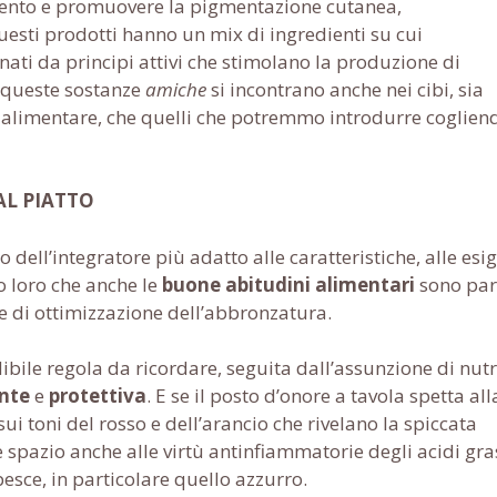
amento e promuovere la pigmentazione cutanea,
uesti prodotti hanno un mix di ingredienti su cui
ati da principi attivi che stimolano la produzione di
i queste sostanze
amiche
si incontrano anche nei cibi, sia
le alimentare, che quelli che potremmo introdurre coglie
AL PIATTO
o dell’integratore più adatto alle caratteristiche, alle esi
do loro che anche le
buone abitudini alimentari
sono par
e e di ottimizzazione dell’abbronzatura.
ibile regola da ricordare, seguita dall’assunzione di nutr
ante
e
protettiva
. E se il posto d’onore a tavola spetta all
sui toni del rosso e dell’arancio che rivelano la spiccata
e spazio anche alle virtù antinfiammatorie degli acidi gra
esce, in particolare quello azzurro.