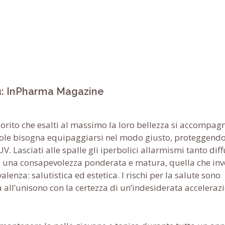
su: InPharma Magazine
lorito che esalti al massimo la loro bellezza si accompag
 sole bisogna equipaggiarsi nel modo giusto, proteggendo
V. Lasciati alle spalle gli iperbolici allarmismi tanto diff
ada una consapevolezza ponderata e matura, quella che inv
lenza: salutistica ed estetica. I rischi per la salute sono
all’unisono con la certezza di un’indesiderata acceleraz